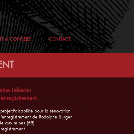
 et CONSEILS
CONTACT
ENT
eine Leberau
'enregistrement
rojet:Faisabilité pour la rénovation
d'enregistrement de Rodolphe Burger
ie aux mines (68)
nregistrement