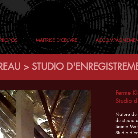
 PROPOS
MAITRISE D'ŒUVRE
ACCOMPAGNEMENT
BREAU > STUDIO D'ENREGISTREM
Ferme Kl
Studio d
Nature du p
du studio 
Sainte Mar
Studio d'e