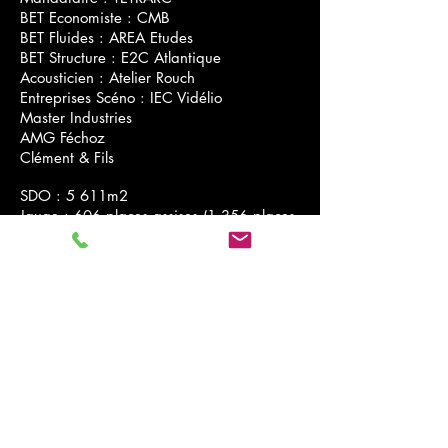
BET Economiste : CMB
BET Fluides : AREA Etudes
BET Structure : E2C Atlantique
Acousticien : Atelier Rouch
Entreprises Scéno : IEC Vidélio
Master Industries
AMG Féchoz
Clément & Fils
SDO : 5 611m2
Jauge : 606 places assises (1 356 places
debout) dans la Grande Salle
372 places debout dans la Salle Club
Montant travaux : 14,5 M€ HT
Montant Scéno : 1,2 M€ HT
Livraison : Inauguration Septembre 2012